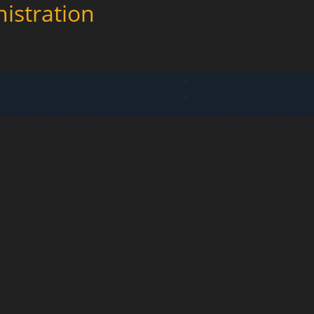
istration
 har et enkeltstående projekt eller tilbagevendende opgaver
r på tlf. 23 41 91 35.
moms.
r á kr. 295,-, da jeg føler at det giver god mulighed for at
Copyright 2023 | AS-Regnskab